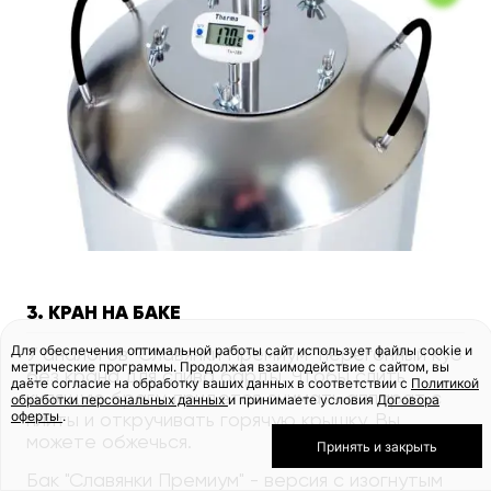
3. КРАН НА БАКЕ
Для обеспечения оптимальной работы сайт использует файлы cookie и
У аналогов "Славянки Премиум" перегонный куб
метрические программы. Продолжая взаимодействие с сайтом, вы
без крана для слива барды. Чтобы слить
даёте согласие на обработку ваших данных в соответствии с
Политикой
кипящую брагу, придется снимать аппарат с
обработки персональных данных
и принимаете условия
Договора
оферты
.
плиты и откручивать горячую крышку. Вы
можете обжечься.
Принять и закрыть
Бак "Славянки Премиум" - версия с изогнутым