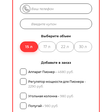
Выберите объем
15 л
17 л
22 л
30 л
Добавьте в заказ
4680 руб.
Аппарат Пионер -
Регулятор мощности для Пионера -
2290 руб.
980 руб.
Угольная колонна -
980 руб.
Попугай -